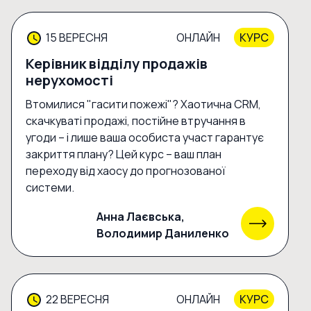
15 ВЕРЕСНЯ
ОНЛАЙН
КУРС
Керівник відділу продажів
нерухомості
Втомилися "гасити пожежі"? Хаотична CRM,
скачкуваті продажі, постійне втручання в
угоди – і лише ваша особиста участ гарантує
закриття плану? Цей курс – ваш план
переходу від хаосу до прогнозованої
системи.
Анна Лаєвська,
Володимир Даниленко
22 ВЕРЕСНЯ
ОНЛАЙН
КУРС