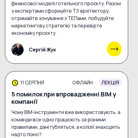
фінансової моделі готельного проєкту. Разом
з експертами сформуйте ТЗ архітектору,
отримайте зонування з ТЕПами, побудуйте
маркетингову стратегію та перевірте
економіку проєкту.
Сергій Жук
11 СЕРПНЯ
ОФЛАЙН
ЛЕКЦІЯ
5 помилок при впровадженні BIM у
компанії
Чому BIM-інструменти вже використовують, а
команди все одно працюють за різними
правилами, дані губляться, а колізії знаходять
надто пізно?