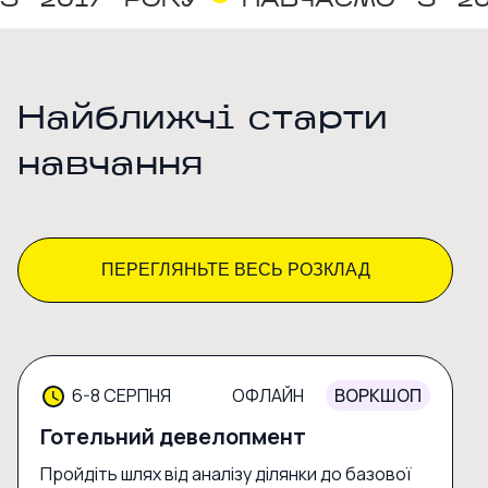
З
2017
РОКУ
НАВЧАЄМО
З
2
Найближчі старти
навчання
ПЕРЕГЛЯНЬТЕ ВЕСЬ РОЗКЛАД
6-8 СЕРПНЯ
ОФЛАЙН
ВОРКШОП
Готельний девелопмент
Пройдіть шлях від аналізу ділянки до базової