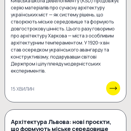
Київська школа девелопменту (KSD) продовжує
серію матеріалів про сучасну архітектуру
українських міст — як систему рішень, що
створюють міське середовище та формують
довгострокову цінність. Цього разу говоримо
про архітектуру Харкова — міста з особливим
архітектурним темпераментом. У 1920-х він
став осередком українського авангарду та
конструктивізму, подарувавши світові
Держпром і цілу плеяду модерністських
експериментів.
15 ХВИЛИН
Архітектура Львова: нові проєкти,
що формують міське середовище