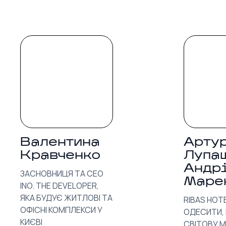
Валентина 
Артур
Кравченко 
Лупаш
Андрі
ЗАСНОВНИЦЯ ТА CEO 
Маре
INO. THE DEVELOPER, 
ЯКА БУДУЄ ЖИТЛОВІ ТА 
RIBAS HOTE
ОФІСНІ КОМПЛЕКСИ У 
ОДЕСИТИ,
КИЄВІ
СВІТОВУ М