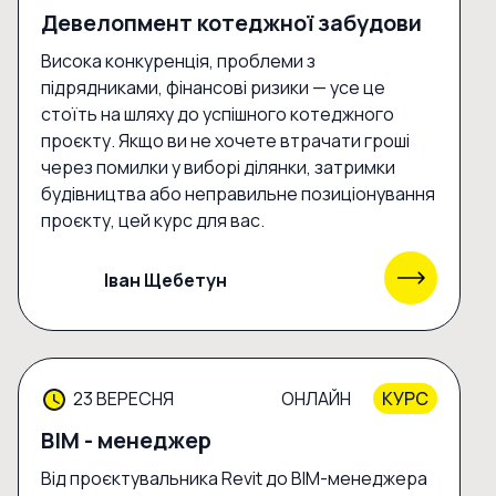
Девелопмент котеджної забудови
Висока конкуренція, проблеми з
підрядниками, фінансові ризики — усе це
стоїть на шляху до успішного котеджного
проєкту. Якщо ви не хочете втрачати гроші
через помилки у виборі ділянки, затримки
будівництва або неправильне позиціонування
проєкту, цей курс для вас.
Іван Щебетун
23 ВЕРЕСНЯ
ОНЛАЙН
КУРС
BIM - менеджер
Від проєктувальника Revit до BIM-менеджера