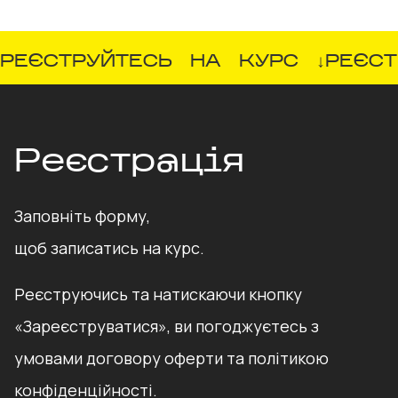
структури захисту кошторису
типового будівельного проєкту
-
Excel-файл локального кошторису
з
готовими формулами для розрахунків
РЕЄСТРУЙТЕСЬ
НА
КУРС
↓
РЕЄСТ
-
Шаблони одиничних розцінок
і приклади
їх заповнення
-
Чеклисти перевірки кошторису
на
технологічну та логічну відповідність
Реєстрація
-
Приклад дефектного акту, ВОР та
структури пояснювальної записки
- Записи всіх лекцій
для повторного
Заповніть форму,
перегляду під час навчання і після
щоб записатись на курс.
завершення курсу
Реєструючись та натискаючи кнопку
«Зареєструватися», ви погоджуєтесь з
умовами договору оферти та політикою
конфіденційності.