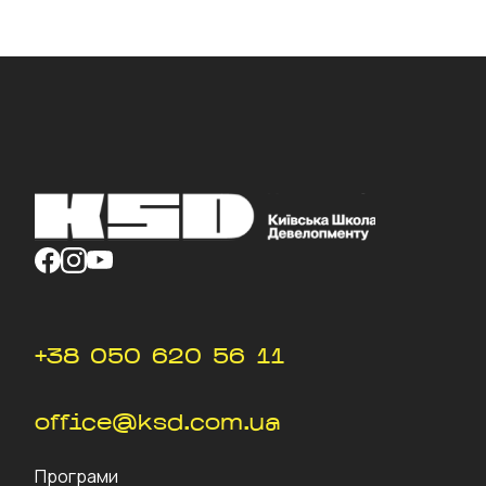
Після завершення навчання ви - учасник
закритої групи випускників даного курсу, де
ви зможете розширити своє професійне
спілкування.
+38 050 620 56 11
office@ksd.com.ua
Програми