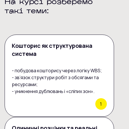
На курсі розберемо
такі теми:
Кошторис як структурована
система
- побудова кошторису через логіку WBS;
- зв’язок структури робіт з обсягами та
ресурсами;
- уникнення дублювань і «сліпих зон».
Одиничні розцінки та реальні