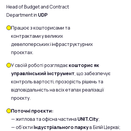
Head of Budget and Contract
Department in
UDP
Працює з кошторисами та
контрактами у великих
девелоперських і інфраструктурних
проєктах.
У своїй роботі розглядає
кошторис як
управлінський інструмент
, що забезпечує
контроль вартості, прозорість рішень та
відповідальність на всіх етапах реалізації
проєкту.
Поточні проєкти:
— житлова та офісна частина
UNIT.City
;
— об’єкти
Індустріального парку
в Білій Церкві;