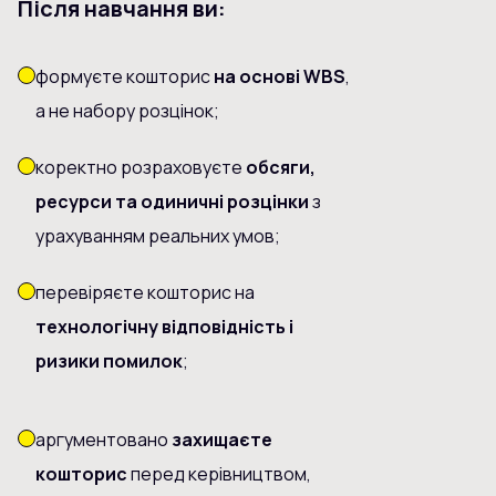
Після навчання ви:
формуєте кошторис
на основі WBS
,
а не набору розцінок;
коректно розраховуєте
обсяги,
ресурси та одиничні розцінки
з
урахуванням реальних умов;
перевіряєте кошторис на
технологічну відповідність і
ризики помилок
;
аргументовано
захищаєте
кошторис
перед керівництвом,