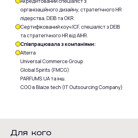
Акредитований спеціаліст з
організаційного дизайну, стратегічного HR
лідерства, DEIB та OKR.
Сертифікований коуч ICF, спеціаліст з DEIB
та стратегічного HR від AIHR.
Співпрацювала з компаніями:
Alterra
Universal Commerce Group
Global Spirits (FMCG)
PARFUMS.UA та інш.
COO в Blaize.tech (IT Outsourcing Company)
Для кого