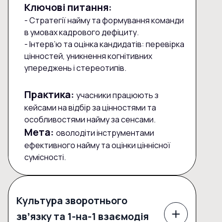
Ключові питання:
- Стратегії найму та формування команди
в умовах кадрового дефіциту.
- Інтерв’ю та оцінка кандидатів: перевірка
цінностей, уникнення когнітивних
упереджень і стереотипів.
Практика:
учасники працюють з
кейсами на відбір за цінностями та
особливостями найму за сенсами.
Мета:
оволодіти інструментами
ефективного найму та оцінки ціннісної
сумісності.
Культура зворотнього
звʼязку та 1-на-1 взаємодія