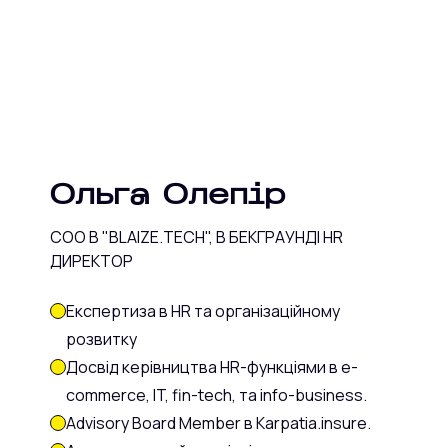
Ольга Олепір
COO В "BLAIZE.TECH", В БЕКГРАУНДІ HR
ДИРЕКТОР
Експертиза в HR та організаційному
розвитку
Досвід керівництва HR-функціями в e-
commerce, IT, fin-tech, та info-business.
Advisory Board Member в Karpatia.insure.