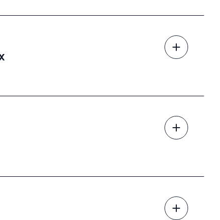
или попит
а, фінансова гнучкість
х
попиті
 в експлуатацію
инку
 OLX, агрегатори, партнерки