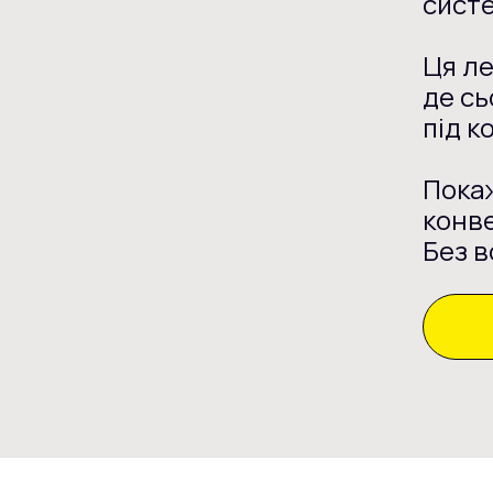
систе
Ця ле
де сь
під к
Покаж
конве
Без в