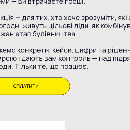
ми — ви втрачаєте гроші.
кція — для тих, хто хоче зрозуміти, я
огодні живуть цільові ліди, як комбіну
ожен етап будівництва.
емо конкретні кейси, цифри та рішенн
рсію і дають вам контроль — над підр
оди. Тільки те, що працює.
ОПЛАТИТИ