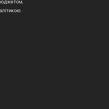
 бюджетом,
алітикою.