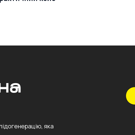
— Приклад проєкту, який зберіг або збільшив потік заявок
на
лідогенерацію, яка