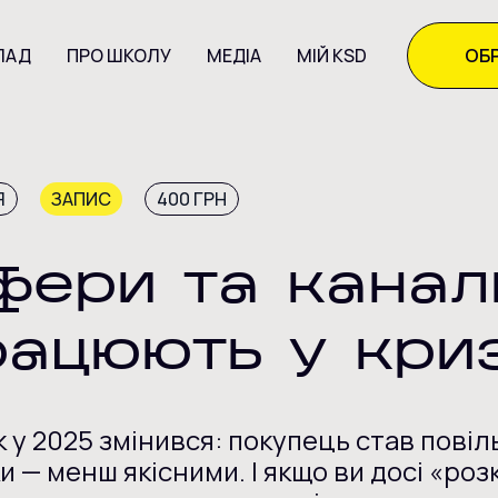
ЛАД
ПРО ШКОЛУ
МЕДІА
МІЙ KSD
ОБР
Я
ЗАПИС
400 ГРН
фери та канал
рацюють у кри
 у 2025 змінився: покупець став пові
и — менш якісними. І якщо ви досі «ро