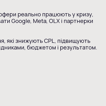
кі офери реально працюють у кризу,
вати Google, Meta, OLX і партнерки
я, які знижують CPL, підвищують
ядниками, бюджетом і результатом.