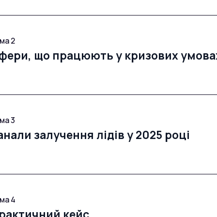
— Як війна, релокація та економічна нестабільність змін
— Що мотивує покупця зараз: безпека, готовність об’єкт
ма 2
фери, що працюють у кризових умова
— Які пропозиції привертають увагу навіть при низькому 
— Приклади оферів для котловану, моноліту та введення
ма 3
— Як тестувати й швидко адаптувати офер під зміни на р
анали залучення лідів у 2025 році
— Які джерела дають цільові заявки зараз: Google, Meta,
ма 4
рактичний кейс