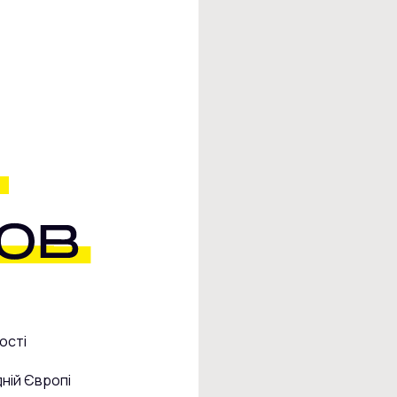
ості
дній Європі