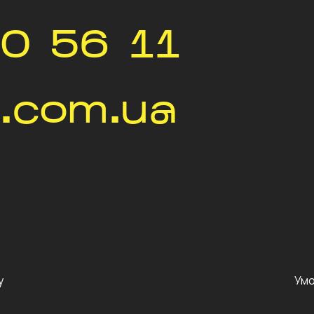
0 56 11
.com.ua
у
Умо