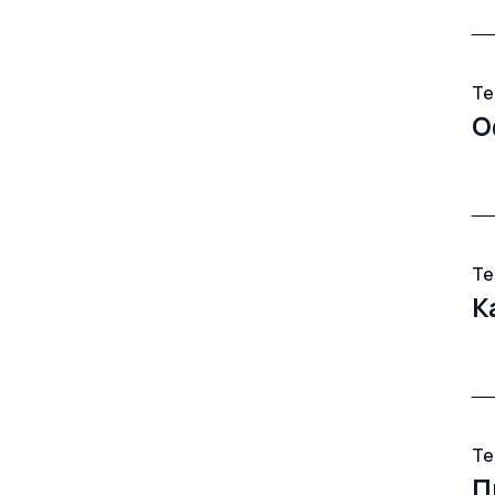
Те
О
Те
К
Те
П