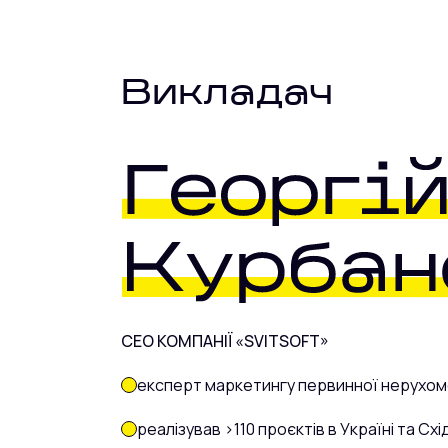
Викладач
CEO КОМПАНІЇ «SVITSOFT»
експерт маркетингу первинної нерухом
реалізував >110 проєктів в Україні та Схі