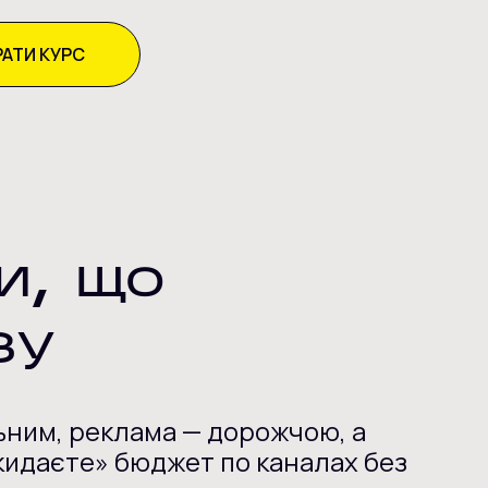
АТИ КУРС
и, що
зу
льним, реклама — дорожчою, а
зкидаєте» бюджет по каналах без