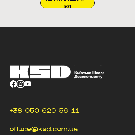
БОТ
+38 050 620 56 11
office@ksd.com.ua