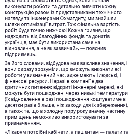
була наша собівартість. Однак, коли почали
виконувати роботи та детально вивчати кожну
конструкцію разом із представниками технічного
нагляду та інженерами Охматдиту, ми знайшли
шляхи оптимізації витрат. Тож фінальна вартість
робіт буде точно нижчою! Кожна гривня, що
надходить від благодійних фондів та донатів
українців, має бути використана саме на
відновлення, а не як зазвичай», — пояснив
підприємець.
За його словами, відбудова має важливе значення, і
вони одразу зрозуміли, що зможуть виконати всі
роботи у визначений час, адже мають і людські, і
фінансові ресурси. Наразі в компанії є два
критичних питання: відкриті інженерні мережі, які
можуть бути пошкоджені через низькі температури
(їх відновлення в разі пошкодження коштуватиме в
десятки разів більше, ніж заходи для їх збереження),
а також те, що в холодну пору року значну частину
приміщень неможливо використовувати за
призначенням.
«Лікарям потрібні кабінети, а пацієнтам — палати та