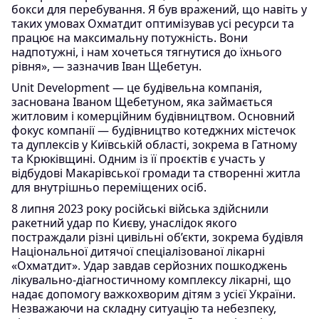
бокси для перебування. Я був вражений, що навіть у
таких умовах Охматдит оптимізував усі ресурси та
працює на максимальну потужність. Вони
надпотужні, і нам хочеться тягнутися до їхнього
рівня», — зазначив Іван Щебетун.
Unit Development — це будівельна компанія,
заснована Іваном Щебетуном, яка займається
житловим і комерційним будівництвом. Основний
фокус компанії — будівництво котеджних містечок
та дуплексів у Київській області, зокрема в Гатному
та Крюківщині. Одним із її проєктів є участь у
відбудові Макарівської громади та створенні житла
для внутрішньо переміщених осіб.
8 липня 2023 року російські війська здійснили
ракетний удар по Києву, унаслідок якого
постраждали різні цивільні об’єкти, зокрема будівля
Національної дитячої спеціалізованої лікарні
«Охматдит». Удар завдав серйозних пошкоджень
лікувально-діагностичному комплексу лікарні, що
надає допомогу важкохворим дітям з усієї України.
Незважаючи на складну ситуацію та небезпеку,