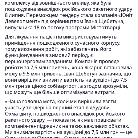
комплексу від зовнішнього впливу, яка була
пошкоджена внаслідок російського ракетного удару
8 липня. Переможцем тендеру стала компанія «Юніт
Девелопмент» під керівництвом Івана Щебетуна,
випускника 18-го потоку програми Містотворці.
Для лікування пацієнтів використовуватимуть
приміщення пошкодженого сучасного корпусу,
тому виконання робіт, які забезпечать його
функціонування в зимовий період, є
першочерговим завданням. Компанія проведе
роботи за 7,5 млн гривень, хоча лікарня встановила
межу в 9,5 млн гривень. Іван Щебетун зазначив, що
вони вирішили знизити вартість на аукціоні до 7,5
млн грн за ціною собівартості, а згодом зрозуміли,
що можуть ще більше оптимізувати витрати.
«Наша головна мета, коли ми вирішили взяти
участь у тендері на перший етап відбудови
Охматдиту, пошкодженого внаслідок російського
ракетного удару, — показати, як має працювати
компанія-генпідрядник на таких важливих об’єктах.
Ми знизили вартість на аукціоні до 7,5 млн грн — це