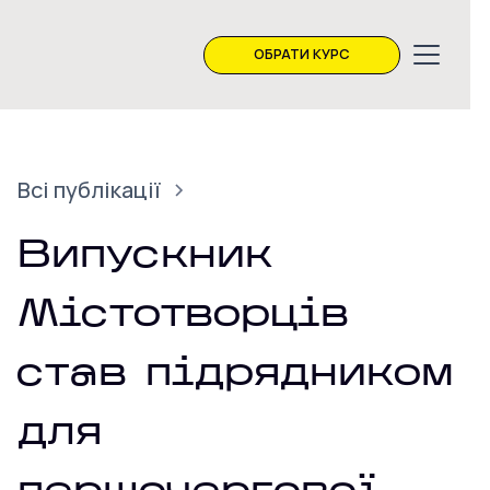
ОБРАТИ КУРС
Всі публікації
Випускник
Містотворців
став підрядником
для