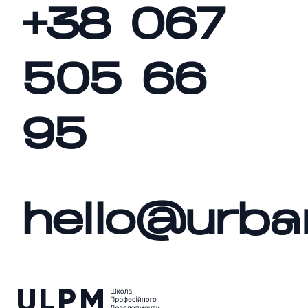
+38 067
505 66
95
hello@urba