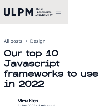
All posts
Design
Our top 10
Javascript
frameworks to use
in 2022
Olivia Rhye
•
11 Jan 2022
5 min read