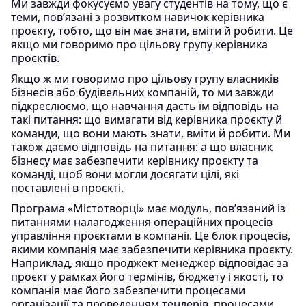
Ми завжди фокусуємо увагу студентів на тому, що є
теми, пов’язані з розвитком навичок керівника
проєкту, тобто, що він має знати, вміти й робити. Це
якщо ми говоримо про цільову групу керівника
проєктів.
Якщо ж ми говоримо про цільову групу власників
бізнесів або будівельних компаній, то ми завжди
підкреслюємо, що навчання дасть їм відповідь на
такі питання: що вимагати від керівника проєкту й
команди, що вони мають знати, вміти й робити. Ми
також даємо відповідь на питання: а що власник
бізнесу має забезпечити керівнику проєкту та
команді, щоб вони могли досягати цілі, які
поставлені в проєкті.
Програма «Містотворці» має модуль, пов’язаний із
питаннями налагодження операційних процесів
управління проєктами в компанії. Це блок процесів,
якими компанія має забезпечити керівника проєкту.
Наприклад, якщо проджект менеджер відповідає за
проєкт у рамках його термінів, бюджету і якості, то
компанія має його забезпечити процесами
організації та проведенням тендерів, процесами