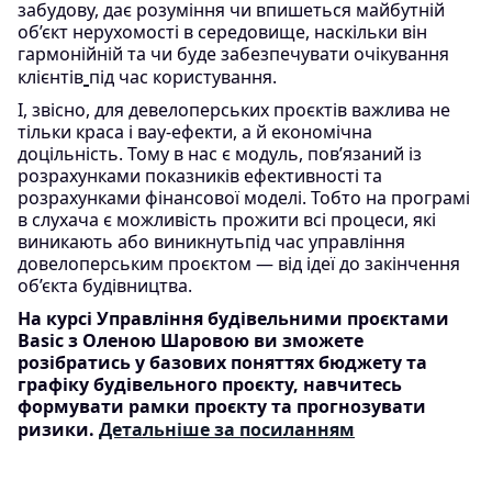
забудову, дає розуміння чи впишеться майбутній
об’єкт нерухомості в середовище, наскільки він
гармонійній та чи буде забезпечувати очікування
клієнтів
під час користування.
І, звісно, для девелоперських проєктів важлива не
тільки краса і вау-ефекти, а й економічна
доцільність. Тому в нас є модуль, пов’язаний із
розрахунками показників ефективності та
розрахунками фінансової моделі. Тобто на програмі
в слухача є можливість прожити всі процеси, які
виникають або виникнутьпід час управління
довелоперським проєктом — від ідеї до закінчення
об’єкта будівництва.
На курсі Управління будівельними проєктами
Basic з Оленою Шаровою ви зможете
розібратись у базових поняттях бюджету та
графіку будівельного проєкту, навчитесь
формувати рамки проєкту та прогнозувати
ризики.
Детальніше за посиланням