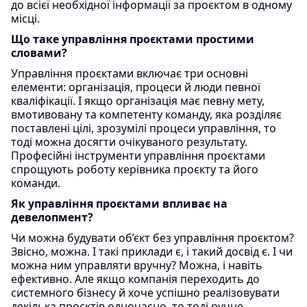
до всієї необхідної інформації за проєктом в одному
місці.
Що таке управління проєктами простими
словами?
Управління проєктами включає три основні
елементи: організація, процеси й люди певної
кваліфікації. І якщо організація має певну мету,
вмотивовану та компетенту команду, яка розділяє
поставлені цілі, зрозумілі процеси управління, то
тоді можна досягти очікуваного результату.
Професійні інструменти управління проєктами
спрощують роботу керівника проєкту та його
команди.
Як управління проєктами впливає на
девелопмент?
Чи можна будувати об’єкт без управління проєктом?
Звісно, можна. І такі приклади є, і такий досвід є. І чи
можна ним управляти вручну? Можна, і навіть
ефективно. Але якщо компанія переходить до
системного бізнесу й хоче успішно реалізовувати
декілька проєктів одночасно, то тоді ручне