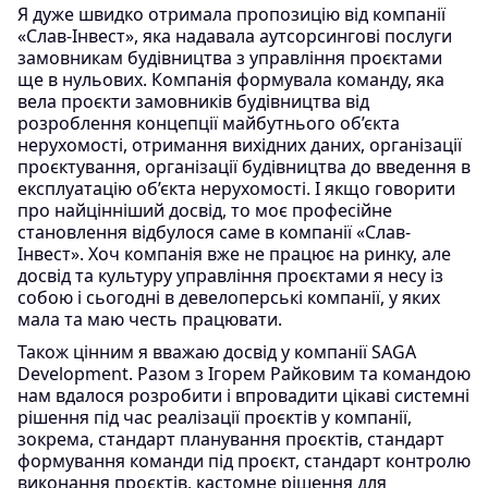
Я дуже швидко отримала пропозицію від компанії
«Слав-Інвест», яка надавала аутсорсингові послуги
замовникам будівництва з управління проєктами
ще в нульових. Компанія формувала команду, яка
вела проєкти замовників будівництва від
розроблення концепції майбутнього об’єкта
нерухомості, отримання вихідних даних, організації
проєктування, організації будівництва до введення в
експлуатацію об’єкта нерухомості. І якщо говорити
про найцінніший досвід, то моє професійне
становлення відбулося саме в компанії «Слав-
Інвест». Хоч компанія вже не працює на ринку, але
досвід та культуру управління проєктами я несу із
собою і сьогодні в девелоперські компанії, у яких
мала та маю честь працювати.
Також цінним я вважаю досвід у компанії SAGA
Development. Разом з Ігорем Райковим та командою
нам вдалося розробити і впровадити цікаві системні
рішення під час реалізації проєктів у компанії,
зокрема, стандарт планування проєктів, стандарт
формування команди під проєкт, стандарт контролю
виконання проєктів, кастомне рішення для