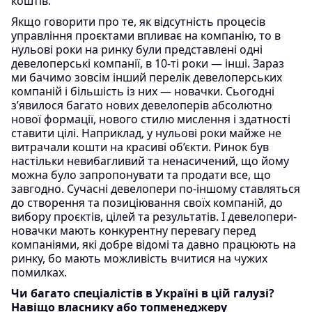
коштів.
Якщо говорити про те, як відсутність процесів
управління проєктами впливає на компанію, то в
нульові роки на ринку були представлені одні
девелоперські компанії, в 10-ті роки — інші. Зараз
ми бачимо зовсім інший перелік девелоперських
компаній і більшість із них — новачки. Сьогодні
з’явилося багато нових девелоперів абсолютно
нової формації, нового стилю мислення і здатності
ставити цілі. Наприклад, у нульові роки майже не
витрачали кошти на красиві об’єкти. Ринок був
настільки невибагливий та ненасичений, що йому
можна було запропонувати та продати все, що
завгодно. Сучасні девелопери по-іншому ставляться
до створення та позиціювання своїх компаній, до
вибору проєктів, цілей та результатів. І девелопери-
новачки мають конкурентну перевагу перед
компаніями, які добре відомі та давно працюють на
ринку, бо мають можливість вчитися на чужих
помилках.
Чи багато спеціалістів в Україні в цій галузі?
Навіщо власнику або топменеджеру