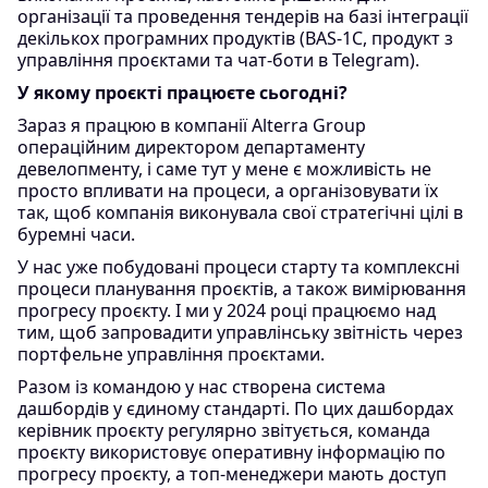
організації та проведення тендерів на базі інтеграції
декількох програмних продуктів (BAS-1C, продукт з
управління проєктами та чат-боти в Telegram).
У якому проєкті працюєте сьогодні?
Зараз я працюю в компанії Alterra Group
операційним директором департаменту
девелопменту, і саме тут у мене є можливість не
просто впливати на процеси, а організовувати їх
так, щоб компанія виконувала свої стратегічні цілі в
буремні часи.
У нас уже побудовані процеси старту та комплексні
процеси планування проєктів, а також вимірювання
прогресу проєкту. І ми у 2024 році працюємо над
тим, щоб запровадити управлінську звітність через
портфельне управління проєктами.
Разом із командою у нас створена система
дашбордів у єдиному стандарті. По цих дашбордах
керівник проєкту регулярно звітується, команда
проєкту використовує оперативну інформацію по
прогресу проєкту, а топ-менеджери мають доступ