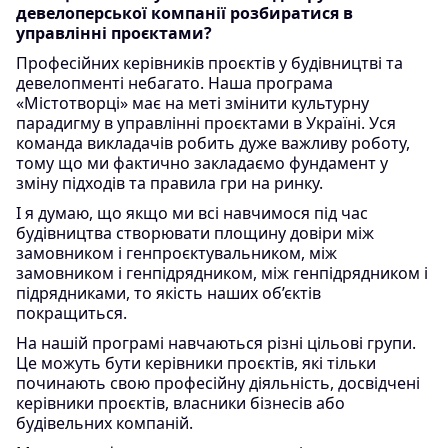
девелоперської компанії розбиратися в
управлінні проєктами?
Професійних керівників проєктів у будівництві та
девелопменті небагато. Наша програма
«Містотворці» має на меті змінити культурну
парадигму в управлінні проєктами в Україні. Уся
команда викладачів робить дуже важливу роботу,
тому що ми фактично закладаємо фундамент у
зміну підходів та правила гри на ринку.
І я думаю, що якщо ми всі навчимося під час
будівництва створювати площину довіри між
замовником і генпроєктувальником, між
замовником і генпідрядником, між генпідрядником і
підрядниками, то якість наших об’єктів
покращиться.
На нашій програмі навчаються різні цільові групи.
Це можуть бути керівники проєктів, які тільки
починають свою професійну діяльність, досвідчені
керівники проєктів, власники бізнесів або
будівельних компаній.