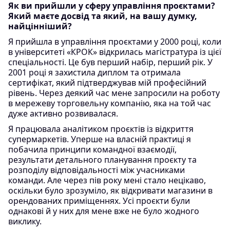
Як ви прийшли у сферу управління проєктами?
Який маєте досвід та який, на вашу думку,
найцінніший?
Я прийшла в управління проєктами у 2000 році, коли
в університеті «КРОК» відкрилась магістратура із цієї
спеціальності. Це був перший набір, перший рік. У
2001 році я захистила диплом та отримала
сертифікат, який підтверджував мій професійний
рівень. Через деякий час мене запросили на роботу
в мережеву торговельну компанію, яка на той час
дуже активно розвивалася.
Я працювала аналітиком проєктів із відкриття
супермаркетів. Уперше на власній практиці я
побачила принципи командної взаємодії,
результати детального планування проєкту та
розподілу відповідальності між учасниками
команди. Але через пів року мені стало нецікаво,
оскільки було зрозуміло, як відкривати магазини в
орендованих приміщеннях. Усі проєкти були
однакові й у них для мене вже не було жодного
виклику.