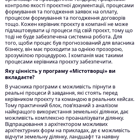
контролю якості проєктної документації, процесами
формування та погодження заявок на оплату,
процесом формування та погодження договорів
тощо. Кожен керівник проєкту в компанії не може
підлаштовувати ці процеси під свій проєкт, тому що
тоді не буде забезпечена системна робота. Для
того, щоби процес був прогнозований для власника
бізнесу, він має проходити за однією прозорою,
зрозумілою процедурою. І компанія має такими
процесами керівника проєкту забезпечити.
Яку цінність у програму «Містотворці» ви
вкладаєте?
В учасника програми є можливість пірнути в
реальні процеси й завдання, які стоять перед
керівником проєкту та командою в реальних кейсах.
Тому практичний блок, пов’язаний з аналізом
найкращого використання земельної ділянки, дає
можливість комплексно проаналізувати ділянку.
Відпрацювання з архітектором можливих
архітектурних форм на прикладах, де є можливість
відчути земельну ділянку, ландшафт та наявну