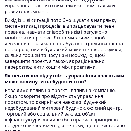
управління стає суттєвим обмеженням і гальмує
розвиток компанії.
Вихід із цієї ситуації потрібно шукати в напрямку
систематизації процесів, відпрацьовувати певні
правила, навчати співробітників і регулярно
моніторити прогрес. Якщо ми хочемо, щоб
девелоперська діяльність була контрольованою та
прозорою, і ми в будь-який момент чітко розуміли,
скільки грошей та часу нам необхідно, щоб
завершити проєкт, а також, як раціонально
перерозподілити кошти між проєктами.
Як негативно відсутність управління проєктами
може вплинути на будівництво?
Розділимо вплив на проєкт і вплив на компанію.
Якщо говорити про відсутність управління
проєктом, то озирніться навколо: будь-який
недобудований житловий будинок, офісний центр,
торговий або соціальний заклад, об’єкт
інфраструктури зводився без правил і принципів
проджект менеджменту, а не тому, що не вистачило