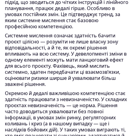
підхід, що зводиться до чітких інструкцій і лінійного
планування, працює дедалі гірше. Особливо в
умовах постійних змін. Це підтверджує тренд, за
яким системне мислення стає базовою
професійною компетенцією.
Системне мислення означає здатність бачити
проєкт цілісно — розуміти не лише власну зону
відповідальності, а й те, як окремі рішення
впливають на всю систему. У девелопменті зміни в
одному елементі можуть мати ланцюговий ефект
для всього проєкту. Фахівець, який мислить
системно, здатен передбачати ці взаємозв’язки,
оцінювати ризики ширше й ухвалювати більш
зважені рішення.
Окремою й дедалі важливішою компетенцією стає
здатність працювати з невизначеністю. У складних
проєктах невизначеність — це норма. Рішення
часто доводиться ухвалювати без повної
інформації, в умовах змін ринку, регуляторних
коливань і криз (а в нашому випадку — ще і
наслідків бойових дій). У таких умовах виграють ті,
хто вміє працювати зі сценаріями, адаптуватися й