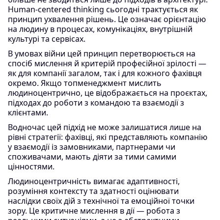
Human-centered thinking сьогодні трактується як
принцип ухвалення рішень. Це означає орієнтацію
на людину в процесах, комунікаціях, внутрішній
культурі та сервісах.
В умовах війни цей принцип перетворюється на
спосіб мислення й критерій професійної зрілості —
як для компанії загалом, так і для кожного фахівця
окремо. Якщо топменеджмент мислить
людиноцентрично, це відображається на проєктах,
підходах до роботи з командою та взаємодії з
клієнтами.
Водночас цей підхід не може залишатися лише на
рівні стратегії: фахівці, які представляють компанію
у взаємодії із замовниками, партнерами чи
споживачами, мають діяти за тими самими
цінностями.
Людиноцентричність вимагає адаптивності,
розуміння контексту та здатності оцінювати
наслідки своїх дій з технічної та емоційної точки
зору. Це критичне мислення в дії — робота з