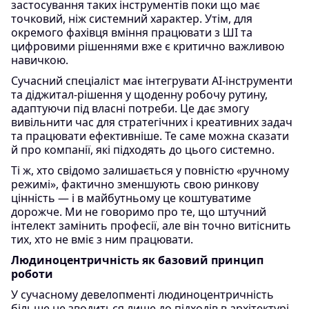
застосування таких інструментів поки що має
точковий, ніж системний характер. Утім, для
окремого фахівця вміння працювати з ШІ та
цифровими рішеннями вже є критично важливою
навичкою.
Сучасний спеціаліст має інтегрувати AI-інструменти
та діджитал-рішення у щоденну робочу рутину,
адаптуючи під власні потреби. Це дає змогу
вивільнити час для стратегічних і креативних задач
та працювати ефективніше. Те саме можна сказати
й про компанії, які підходять до цього системно.
Ті ж, хто свідомо залишається у повністю «ручному
режимі», фактично зменшують свою ринкову
цінність — і в майбутньому це коштуватиме
дорожче. Ми не говоримо про те, що штучний
інтелект замінить професії, але він точно витіснить
тих, хто не вміє з ним працювати.
Людиноцентричність як базовий принцип
роботи
У сучасному девелопменті людиноцентричність
більше не зводиться лише до підходів в архітектурі.