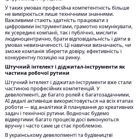
У таких умовах професійна компетентність більше
не вимірюється лише технічними знаннями.
Важливими стають здатність працювати з
цифровими інструментами, грамотно комунікувати,
як усередині компанії, так і публічно, мислити
людиноцентрично, брати відповідальність і діяти в
умовах невизначеності. Ці навички визначають, чи
зможе компанія зберегти довіру, ефективність і
конкурентну позицію на ринку.
Штучний інтелект і діджитал-інструменти як
частина робочої рутини
Штучний інтелект і діджитал-інструменти вже стали
частиною професійних компетенцій. У
девелопменті, де багато ролей є багатозадачними,
AI дедалі активніше використовується на всіх етапах
роботи — від аналітики й планування до креативних
задач і технічної рутини. Водночас будемо
відвертими: багато процесів досі виконуються
вручну і часто саме це стає проблемою.
В українському девелопменті та будівництві