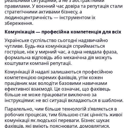
реальними ситуаціями, а не з абстрактними
правилами. У воєнний час довіра та репутація стали
стратегічними активами бізнесу, а
людиноцентричність — інструментом їх
збереження.
Комунікація — професійна компетенція для всіх
Українське суспільство сьогодні надзвичайно
чутливе. Будь-яка комунікація сприймається
гостріше, ніж у мирний час, а одна невдала фраза,
формальна відповідь або механічна дія можуть
коштувати компанії репутації.
Комунікації й надалі залишаються професійною
компетенцією окремих фахівців, утім кожен
працівник має володіти базовими навичками
ефективної взаємодії. Це означає, що фахівець
більше не може працювати виключно за
інструкціями: не всі ситуації вкладаються в шаблони.
Паралельно, чим більше технологій з’являється в
робочих процесах, тим більшою стає цінність живої
комунікації як людської переваги. Бізнес шукає
фахівців, які вміють пояснювати, домовлятися,