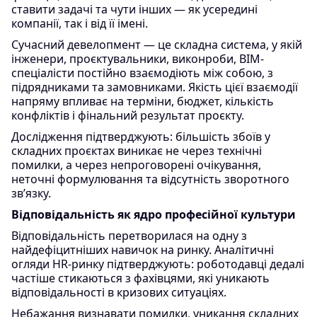
ставити задачі та чути інших — як усередині
компанії, так і від її імені.
Сучасний девелопмент — це складна система, у якій
інженери, проєктувальники, виконроби, BIM-
спеціалісти постійно взаємодіють між собою, з
підрядниками та замовниками. Якість цієї взаємодії
напряму впливає на терміни, бюджет, кількість
конфліктів і фінальний результат проєкту.
Дослідження підтверджують: більшість збоїв у
складних проєктах виникає не через технічні
помилки, а через непроговорені очікування,
неточні формулювання та відсутність зворотного
зв’язку.
Відповідальність як ядро професійної культури
Відповідальність перетворилася на одну з
найдефіцитніших навичок на ринку. Аналітичні
огляди HR-ринку підтверджують: роботодавці дедалі
частіше стикаються з фахівцями, які уникають
відповідальності в кризових ситуаціях.
Небажання визнавати помилки, уникання складних