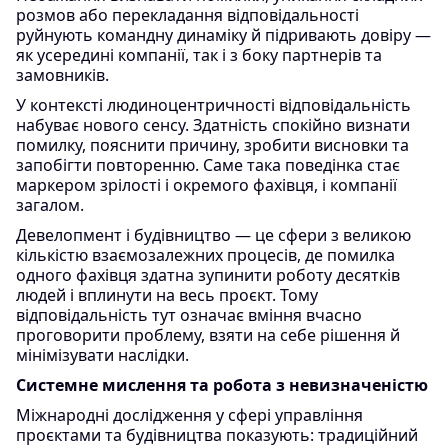
розмов або перекладання відповідальності
руйнують командну динаміку й підривають довіру —
як усередині компанії, так і з боку партнерів та
замовників.
У контексті людиноцентричності відповідальність
набуває нового сенсу. Здатність спокійно визнати
помилку, пояснити причину, зробити висновки та
запобігти повторенню. Саме така поведінка стає
маркером зрілості і окремого фахівця, і компанії
загалом.
Девелопмент і будівництво — це сфери з великою
кількістю взаємозалежних процесів, де помилка
одного фахівця здатна зупинити роботу десятків
людей і вплинути на весь проєкт. Тому
відповідальність тут означає вміння вчасно
проговорити проблему, взяти на себе рішення й
мінімізувати наслідки.
Системне мислення та робота з невизначеністю
Міжнародні дослідження у сфері управління
проєктами та будівництва показують: традиційний