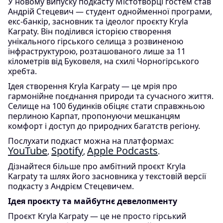
У новому випуску подкасту Містотворці гостем став
Андрій Стецевич — студент однойменної програми,
екс-банкір, засновник та ідеолог проєкту Kryla
Karpaty. Він поділився історією створення
унікального гірського селища з розвиненою
інфраструктурою, розташованого лише за 11
кілометрів від Буковеля, на схилі Чорногірського
хребта.
Ідея створення Kryla Karpaty — це мрія про
гармонійне поєднання природи та сучасного життя.
Селище на 100 будинків обіцяє стати справжньою
перлиною Карпат, пропонуючи мешканцям
комфорт і доступ до природних багатств регіону.
Послухати подкаст можна на платформах:
YouTube
Spotify
Apple Podcasts
,
,
.
Дізнайтеся більше про амбітний проєкт Kryla
Karpaty та шлях його засновника у текстовій версії
подкасту з Андрієм Стецевичем.
Ідея проєкту та майбутнє девелопменту
Проєкт Kryla Karpaty — це не просто гірський