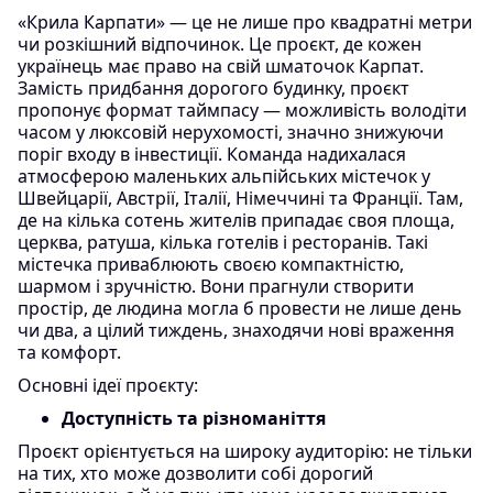
«Крила Карпати» — це не лише про квадратні метри
чи розкішний відпочинок. Це проєкт, де кожен
українець має право на свій шматочок Карпат.
Замість придбання дорогого будинку, проєкт
пропонує формат таймпасу — можливість володіти
часом у люксовій нерухомості, значно знижуючи
поріг входу в інвестиції. Команда надихалася
атмосферою маленьких альпійських містечок у
Швейцарії, Австрії, Італії, Німеччині та Франції. Там,
де на кілька сотень жителів припадає своя площа,
церква, ратуша, кілька готелів і ресторанів. Такі
містечка приваблюють своєю компактністю,
шармом і зручністю. Вони прагнули створити
простір, де людина могла б провести не лише день
чи два, а цілий тиждень, знаходячи нові враження
та комфорт.
Основні ідеї проєкту:
Доступність та різноманіття
Проєкт орієнтується на широку аудиторію: не тільки
на тих, хто може дозволити собі дорогий