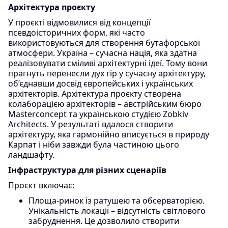
Архітектура проєкту
У проєкті відмовилися від концепції
псевдоісторичних форм, які часто
використовуються для створення бутафорської
атмосфери. Україна – сучасна нація, яка здатна
реалізовувати сміливі архітектурні ідеї. Тому вони
прагнуть перенесли дух гір у сучасну архітектуру,
об’єднавши досвід європейських і українських
архітекторів. Архітектура проєкту створена
колаборацією архітекторів – австрійським бюро
Masterconcept та українською студією Zobkiv
Architects. У результаті вдалося створити
архітектуру, яка гармонійно вписується в природу
Карпат і ніби завжди була частиною цього
ландшафту.
Інфраструктура для різних сценаріїв
Проєкт включає:
Площа-ринок із ратушею та обсерваторією.
Унікальність локації – відсутність світлового
забруднення. Це дозволило створити