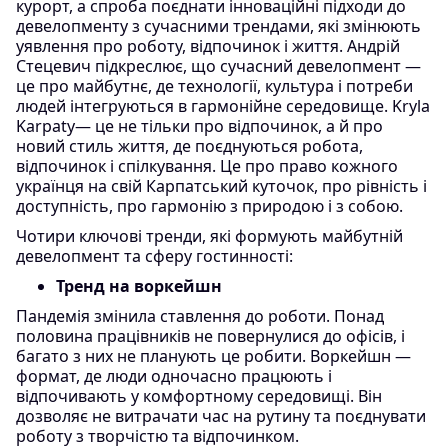
курорт, а спроба поєднати інноваційні підходи до
девелопменту з сучасними трендами, які змінюють
уявлення про роботу, відпочинок і життя. Андрій
Стецевич підкреслює, що сучасний девелопмент —
це про майбутнє, де технології, культура і потреби
людей інтегруються в гармонійне середовище. Kryla
Karpaty— це не тільки про відпочинок, а й про
новий стиль життя, де поєднуються робота,
відпочинок і спілкування. Це про право кожного
українця на свій Карпатський куточок, про рівність і
доступність, про гармонію з природою і з собою.
Чотири ключові тренди, які формують майбутній
девелопмент та сферу гостинності:
Тренд на воркейшн
Пандемія змінила ставлення до роботи. Понад
половина працівників не повернулися до офісів, і
багато з них не планують це робити. Воркейшн —
формат, де люди одночасно працюють і
відпочивають у комфортному середовищі. Він
дозволяє не витрачати час на рутину та поєднувати
роботу з творчістю та відпочинком.