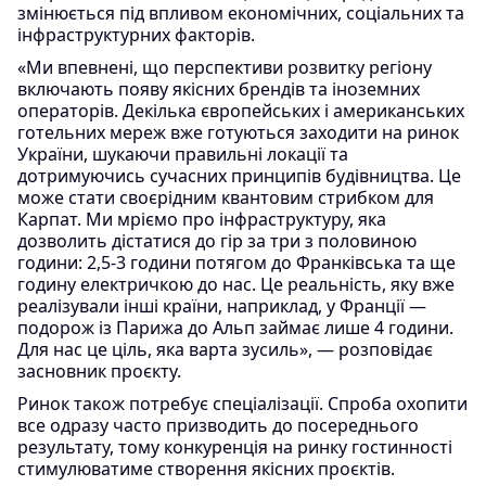
змінюється під впливом економічних, соціальних та
інфраструктурних факторів.
«Ми впевнені, що перспективи розвитку регіону
включають появу якісних брендів та іноземних
операторів. Декілька європейських і американських
готельних мереж вже готуються заходити на ринок
України, шукаючи правильні локації та
дотримуючись сучасних принципів будівництва. Це
може стати своєрідним квантовим стрибком для
Карпат. Ми мріємо про інфраструктуру, яка
дозволить дістатися до гір за три з половиною
години: 2,5-3 години потягом до Франківська та ще
годину електричкою до нас. Це реальність, яку вже
реалізували інші країни, наприклад, у Франції —
подорож із Парижа до Альп займає лише 4 години.
Для нас це ціль, яка варта зусиль», — розповідає
засновник проєкту.
Ринок також потребує спеціалізації. Спроба охопити
все одразу часто призводить до посереднього
результату, тому конкуренція на ринку гостинності
стимулюватиме створення якісних проєктів.