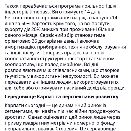
Також передбачається програма лояльності для
інвесторів timepass. Ви отримуєте 14 днів
безкоштовного проживання на рік, а наступні 14
днів за 50% вартості. Крім того, на всі послуги
курорту діє 20% знижка при проживанні більше
одного місяця. Сервісний збір становитиме
орієнтовно 35 доларів на день, і включає
амортизацію, прибирання, технічне обслуговування
та інші послуги. Timepass працює на основі
кооперативної структури: інвестор стає членом
кооперативу, що володіє майном. Всі дні
розподіляються між співвласниками, що створює
гнучкість у використанні нерухомості. Ви можете
передавати дні іншим людям, використовувати їх
для себе або отримувати пасивний дохід від оренди.
Середовище Карпат та перспективи розвитку
Карпати сьогодні — це динамічний ринок із
сегментами, які навіть під час війни продовжують
зростати. Однак оцінювати цей ринок лише через
призму квадратних метрів чи номерного фонду
неправильно, вважає Стецевич. Це середовище