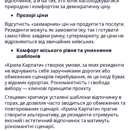
відпочинок, а й на тих, хто хоче насолоджуватися
природою і комфортом за демократичну ціну.
Прозорі ціни
Відсутність «захмарних» цін на продукти та послуги.
Резиденти можуть як замовити їжу, так і готувати
самостійно завдяки ринку, супермаркету, де ціни не
відрізняються від звичайних київських.
Комфорт міського рівня та уникнення
шаблонів
«Крила Карпати» створює умови, за яких резиденти
не відчувають себе заручниками дорогих або
обмежених сценаріїв перебування, як це іноді буває
у відомих курортах. Різноманітність і свобода
вибору — ключові принципи проєкту.
Стецевич критикує усталені шаблони відпочинку в
горах, де дозвілля часто зводиться до обмежених та
повторюваних сценарії. «Крила Карпати» прагне
створити альтернативу, де резиденти отримують
якісний і естетичний відпочинок та матимуть
різноманітні сценарії.