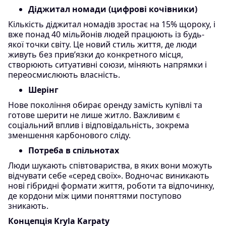
Діджитал номади (цифрові кочівники)
Кількість діджитал номадів зростає на 15% щороку, і
вже понад 40 мільйонів людей працюють із будь-
якої точки світу. Це новий стиль життя, де люди
живуть без прив’язки до конкретного місця,
створюють ситуативні союзи, міняють напрямки і
переосмислюють власність.
Шерінг
Нове покоління обирає оренду замість купівлі та
готове шерити не лише житло. Важливим є
соціальний вплив і відповідальність, зокрема
зменшення карбонового сліду.
Потреба в спільнотах
Люди шукають співтовариства, в яких вони можуть
відчувати себе «серед своїх». Водночас виникають
нові гібридні формати життя, роботи та відпочинку,
де кордони між цими поняттями поступово
зникають.
Концепція Kryla Karpaty