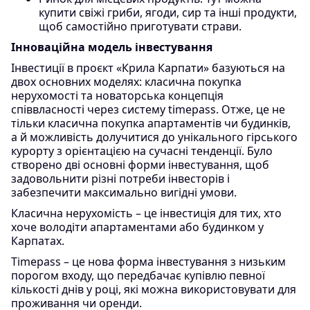
купити свіжі гриби, ягоди, сир та інші продукти,
щоб самостійно приготувати страви.
Інноваційна модель інвестування
Інвестиції в проєкт «Крила Карпати» базуються на
двох основних моделях: класична покупка
нерухомості та новаторська концепція
співвласності через систему timepass. Отже, це не
тільки класична покупка апартаментів чи будинків,
а й можливість долучитися до унікального гірського
курорту з орієнтацією на сучасні тенденції. Було
створено дві основні форми інвестування, щоб
задовольнити різні потреби інвесторів і
забезпечити максимально вигідні умови.
Класична нерухомість – це інвестиція для тих, хто
хоче володіти апартаментами або будинком у
Карпатах.
Timepass – це нова форма інвестування з низьким
порогом входу, що передбачає купівлю певної
кількості днів у році, які можна використовувати для
проживання чи оренди.