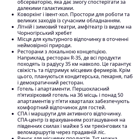
обсерваторію, яка дає змогу спостерігати за
далекими галактиками.
Коворкінг і івент-хол. Простори для роботи та
великих заходів із сучасним обладнанням.
Літній і зимовий театри, амфітеатр із видом на
Чорногірський хребет
Місця для культурного відпочинку в оточенні
неймовірної природи.
Ресторани з локальною концепцією.
Наприклад, ресторан R-35, де всі продукти
походять із радіусу 35 км навколо. Це гарантує
свіжість та підтримує місцевих фермерів. Крім
цього, плануються кондитерська, пекарня, паб
і демократичний ресторан.
Готель і апартаменти. Першокласний
п’ятизірковий готель на 36 місць і понад 50
апартаментів у п’яти кварталах забезпечують
комфортний відпочинок для гостей.
СПА і маршрути для активного відпочинку.
СПА-центр із врахуванням розташування на
південних схилах і майже 5 км трекінгових та
веломаршрутів через прадавній ліс.
Ринок для місцевих продуктів. Тут можна