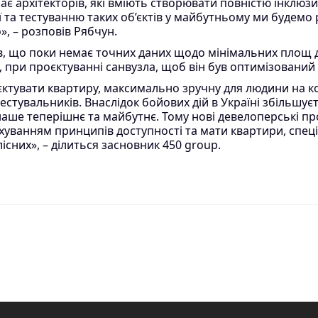
ає архітекторів, які вміють створювати повністю інклюзи
ї та тестуванню таких об’єктів у майбутньому ми будемо 
, – розповів Рябчун.
, що поки немає точних даних щодо мінімальних площ д
, при проєктуванні санвузла, щоб він був оптимізований
тувати квартиру, максимально зручну для людини на кол
тувальників. Внаслідок бойових дій в Україні збільшуєт
наше теперішнє та майбутнє. Тому нові девелоперські п
хуванням принципів доступності та мати квартири, спец
існих», – ділиться засновник 450 group.