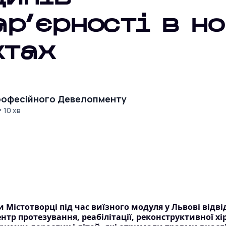
ар’єрності в н
ктах
офесійного Девелопменту
•
10 хв
 Містотворці під час виїзного модуля у Львові відв
тр протезування, реабілітації, реконструктивної хіру