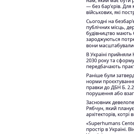
нам, який має бути
— без барʼєрів. Для
військових, які пос
Сьогодні на безбар’
публічних місць, де
будівництво мають 
зароджуються потреб
вони масштабували
В Україні прийняли 
2030 року та сформу
передбачають практи
Раніше були затверд
норми проєктування 
правки до ДБН Б. 2.
порушення або взаг
Засновник девелопе
Рябчун, який планує 
архітекторів, котрі
«Superhumans Сenter
простір в Україні. В