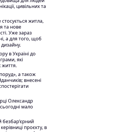
редовища для людей
кації, цивільних та
е стосується житла,
я та нове
ті. Уже зараз
, а для того, щоб
 дизайну.
ру в Україні до
грами, які
 життя.
поруд», а також
данчиків; внесені
 спостерігати
орці Олександр
 сьогодні мало
й безбар’єрний
керівниці проєкту, в