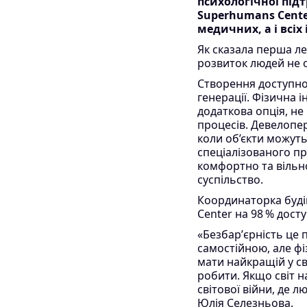
психологічної під
Superhumans Cente
медичних, а і всі
Як сказала перша ле
розвиток людей не о
Створення доступно
генерації. Фізична 
додаткова опція, не
процесів. Девелопе
коли об’єкти можуть
спеціалізованого пр
комфортно та вільн
суспільство.
Координаторка буді
Center на 98 % досту
«Безбарʼєрність це п
самостійною, але фі
мати найкращій у св
робити. Якщо світ н
світової війни, де л
Юлія Селезньова.