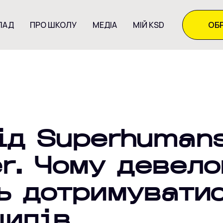
ЛАД
ПРО ШКОЛУ
МЕДІА
МІЙ KSD
ОБР
ід Superhuman
er. Чому девел
ь дотримувати
ципів