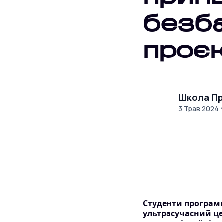
безб
проє
Школа Пр
3 Трав 2024
Студенти програми
ультрасучасний цен