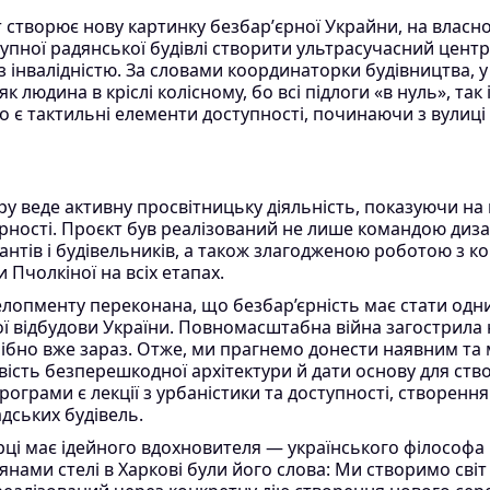
 створює нову картинку безбарʼєрної Украйни, на власн
ступної радянської будівлі створити ультрасучасний центр
з інвалідністю. За словами координаторки будівництва, у
 людина в кріслі колісному, бо всі підлоги «в нуль», так 
 є тактильні елементи доступності, починаючи з вулиці
у веде активну просвітницьку діяльність, показуючи на
рності. Проєкт був реалізований не лише командою диза
тантів і будівельників, а також злагодженою роботою з к
 Пчолкіної на всіх етапах.
елопменту переконана, що безбар’єрність має стати одни
 відбудови України. Повномасштабна війна загострила н
ібно вже зараз. Отже, ми прагнемо донести наявним та
ість безперешкодної архітектури й дати основу для ств
програми є лекції з урбаністики та доступності, створенн
дських будівель.
ці має ідейного вдохновителя — українського філософа 
янами стелі в Харкові були його слова: Ми створимо сві