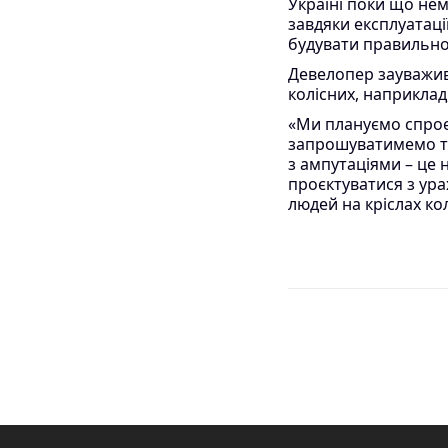
Україні поки що нем
завдяки експлуатаці
будувати правильно»
Девелопер зауважив
колісних, наприклад
«Ми плануємо спроєк
запрошуватимемо тес
з ампутаціями – це 
проєктуватися з ура
людей на кріслах кол