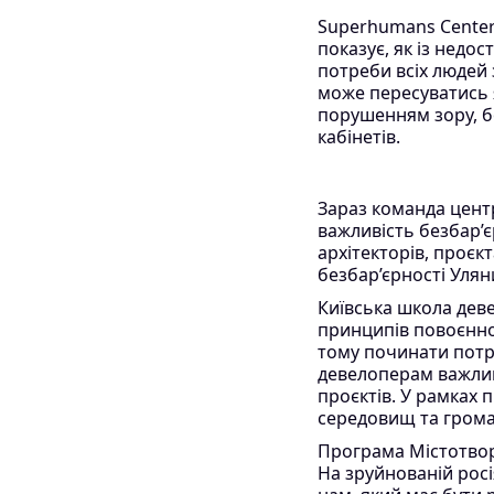
Superhumans Center
показує, як із недо
потреби всіх людей 
може пересуватись як
порушенням зору, бо
кабінетів.
Зараз команда центр
важливість безбар’є
архітекторів, проєк
безбар’єрності Уляни
Київська школа дев
принципів повоєнної
тому починати потр
девелоперам важлив
проєктів. У рамках 
середовищ та грома
Програма Містотвор
На зруйнованій росі