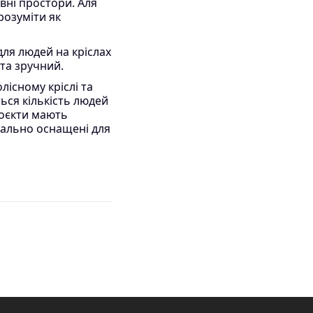
вні простори. Аля
розуміти як
ля людей на кріслах
 та зручний.
існому кріслі та
ься кількість людей
роєкти мають
іально оснащені для