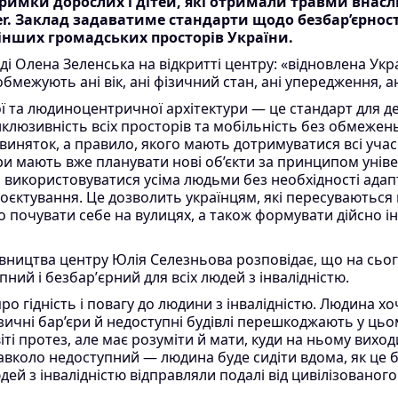
тримки дорослих і дітей, які отримали травми внасл
r. Заклад задаватиме стандарти щодо безбар’єрност
х інших громадських просторів України.
ді Олена Зеленська на відкритті центру: «відновлена Укра
бмежують ані вік, ані фізичний стан, ані упередження, ан
ї та людиноцентричної архітектури — це стандарт для д
інклюзивність всіх просторів та мобільність без обмежень
 виняток, а правило, якого мають дотримуватися всі уча
ри мають вже планувати нові об’єкти за принципом унів
 використовуватися усіма людьми без необхідності адапт
оєктування. Це дозволить українцям, які пересуваються н
о почувати себе на вулицях, а також формувати дійсно і
вництва центру Юлія Селезньова розповідає, що на сьо
пний і безбарʼєрний для всіх людей з інвалідністю.
ро гідність і повагу до людини з інвалідністю. Людина хо
зичні бар’єри й недоступні будівлі перешкоджають у ць
іті протез, але має розуміти й мати, куди на ньому вихо
авколо недоступний — людина буде сидіти вдома, як це б
юдей з інвалідністю відправляли подалі від цивілізованог