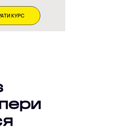
АТИ КУРС
s
опери
ся