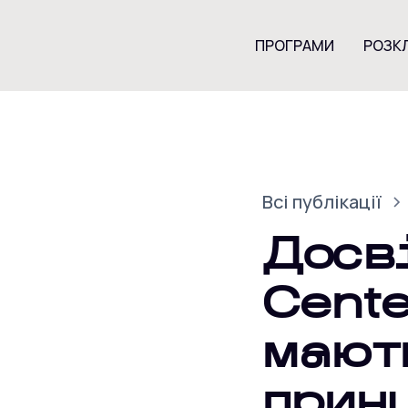
ПРОГРАМИ
РОЗК
Всі публікації
Досв
Cent
мают
прин