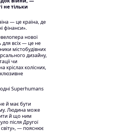
ідок війни, —
і не тільки
їна — це країна, де
і фінанси».
евелопера нової
 для всіх — це не
сники містобудівних
ерсального дизайну,
ації чи
а кріслах колісних,
нклюзивне
годні Superhumans
че й має бути
ому. Людина може
дити й що ним
уло після Другої
о світу», — пояснює