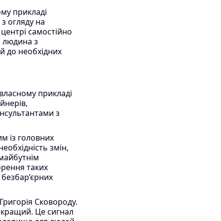
ому прикладі
 з огляду на
 центрі самостійно
і людина з
 й до необхідних
 власному прикладі
йнерів,
онсультантами з
м із головних
еобхідність змін,
 майбутнім
орення таких
я безбар’єрних
Григорія Сковороду.
т кращий. Це сигнал